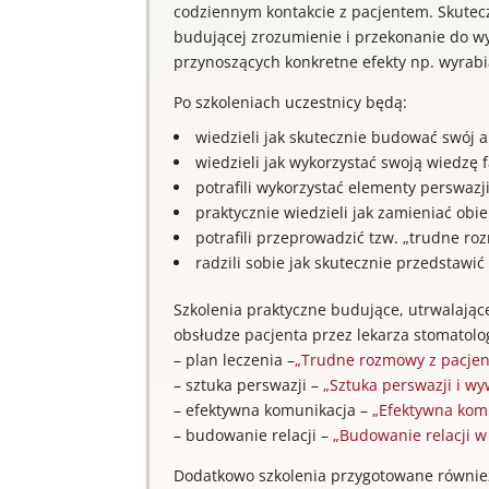
codziennym kontakcie z pacjentem. Skutecz
budującej zrozumienie i przekonanie do w
przynoszących konkretne efekty np. wyrab
Po szkoleniach uczestnicy będą:
wiedzieli jak skutecznie budować swój 
wiedzieli jak wykorzystać swoją wiedzę 
potrafili wykorzystać elementy perswazj
praktycznie wiedzieli jak zamieniać obi
potrafili przeprowadzić tzw. „trudne ro
radzili sobie jak skutecznie przedstawić 
Szkolenia praktyczne budujące, utrwalając
obsłudze pacjenta przez lekarza stomatolo
– plan leczenia –
„Trudne rozmowy z pacjente
– sztuka perswazji –
„Sztuka perswazji i w
– efektywna komunikacja –
„Efektywna kom
– budowanie relacji –
„Budowanie relacji w 
Dodatkowo szkolenia przygotowane również 