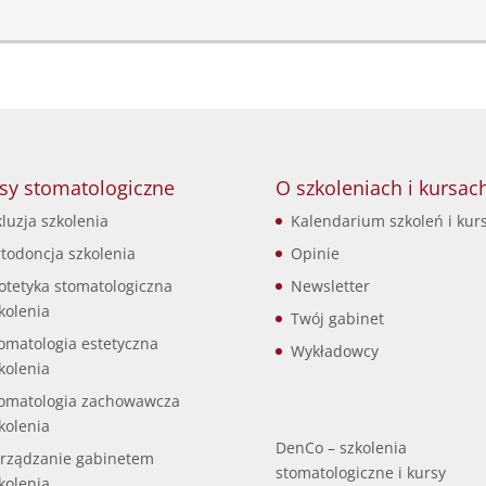
sy stomatologiczne
O szkoleniach i kursac
luzja szkolenia
Kalendarium szkoleń i kur
todoncja szkolenia
Opinie
otetyka stomatologiczna
Newsletter
kolenia
Twój gabinet
omatologia estetyczna
Wykładowcy
kolenia
omatologia zachowawcza
kolenia
DenCo – szkolenia
rządzanie gabinetem
stomatologiczne i kursy
kolenia