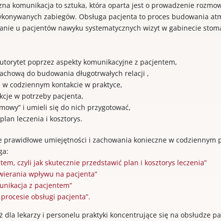
na komunikacja to sztuka, która oparta jest o prowadzenie rozmo
ykonywanych zabiegów. Obsługa pacjenta to proces budowania atmos
ianie u pacjentów nawyku systematycznych wizyt w gabinecie stom
autorytet poprzez aspekty komunikacyjne z pacjentem,
fachową do budowania długotrwałych relacji ,
i w codziennym kontakcie w praktyce,
ekcje w potrzeby pacjenta,
zmowy” i umieli się do nich przygotować,
plan leczenia i kosztorys.
e prawidłowe umiejętności i zachowania konieczne w codziennym p
ga:
m, czyli jak skutecznie przedstawić plan i kosztorys leczenia”
ywierania wpływu na pacjenta”
unikacja z pacjentem”
procesie obsługi pacjenta”.
dla lekarzy i personelu praktyki koncentrujące się na obsłudze p