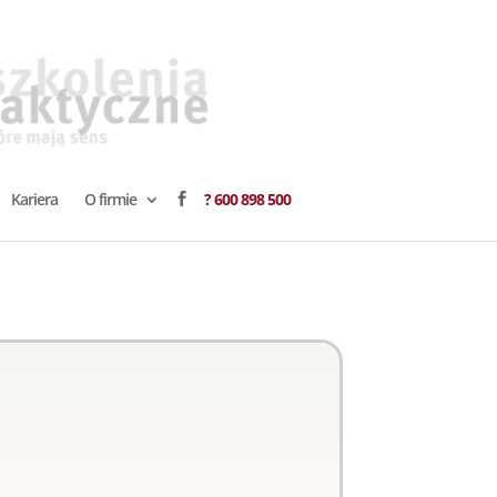
Kariera
O firmie
? 600 898 500
