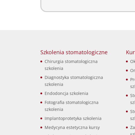
Szkolenia stomatologiczne
Kur
Chirurgia stomatologiczna
Ok
szkolenia
Or
Diagnostyka stomatologiczna
Pr
szkolenia
sz
Endodoncja szkolenia
St
Fotografia stomatologiczna
sz
szkolenia
St
Implantoprotetyka szkolenia
sz
Medycyna estetyczna kursy
Za
sz