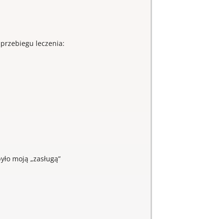
przebiegu leczenia:
było moją „zasługą”