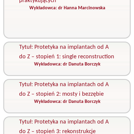
praktykujących
Wykładowca:
dr Hanna Marcinowska
K
C
s
i
p
Tytuł: Protetyka na implantach od A
do Z – stopień 1: single reconstruction
Wykładowca:
dr Danuta Borczyk
K
I
Tytuł: Protetyka na implantach od A
do Z – stopień 2: mosty i bezzębie
Wykładowca:
dr Danuta Borczyk
K
I
Tytuł: Protetyka na implantach od A
do Z – stopień 3: rekonstrukcje