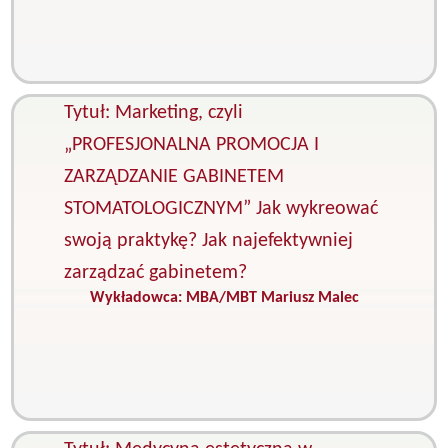
O
p
Z
g
Tytuł: Marketing, czyli
„PROFESJONALNA PROMOCJA I
ZARZĄDZANIE GABINETEM
STOMATOLOGICZNYM” Jak wykreować
swoją praktykę? Jak najefektywniej
zarządzać gabinetem?
Wykładowca:
MBA/MBT Mariusz Malec
K
M
i
s
Z
g