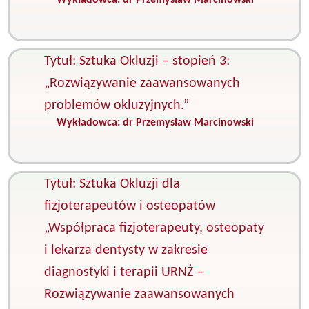
Wykładowca:
dr Przemysław Marcinowski
K
O
O
Tytuł: Sztuka Okluzji – stopień 3:
„Rozwiązywanie zaawansowanych
problemów okluzyjnych.”
Wykładowca:
dr Przemysław Marcinowski
K
O
O
Tytuł: Sztuka Okluzji dla
fizjoterapeutów i osteopatów
„Współpraca fizjoterapeuty, osteopaty
i lekarza dentysty w zakresie
diagnostyki i terapii URNŻ –
Rozwiązywanie zaawansowanych