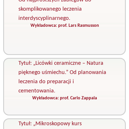
Od najprostszych zabiegów do
skomplikowanego leczenia
interdyscyplinarnego.
Wykładowca:
prof. Lars Rasmusson
K
C
s
i
p
Tytuł: „Licówki ceramiczne – Natura
pięknego uśmiechu.” Od planowania
leczenia do preparacji i
cementowania.
Wykładowca:
prof. Carlo Zappala
K
P
s
Tytuł: „Mikroskopowy kurs