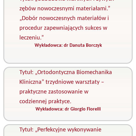
zębów nowoczesnymi materiałami.”
„Dobór nowoczesnych materiałów i
procedur zapewniających sukces w
leczeniu.”
Wykładowca:
dr Danuta Borczyk
K
P
s
Tytuł: „Ortodontyczna Biomechanika
Kliniczna” trzydniowe warsztaty –
praktyczne zastosowanie w
codziennej praktyce.
Wykładowca:
dr Giorgio Fiorelli
K
O
Tytuł: „Perfekcyjne wykonywanie