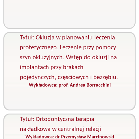
S
e
S
z
Tytuł: Okluzja w planowaniu leczenia
protetycznego. Leczenie przy pomocy
szyn okluzyjnych. Wstęp do okluzji na
implantach przy brakach
pojedynczych, częściowych i bezzębiu.
Wykładowca:
prof. Andrea Borracchini
K
O
P
s
Tytuł: Ortodontyczna terapia
nakładkowa w centralnej relacji
Wykładowca:
dr Przemysław Marcinowski
K