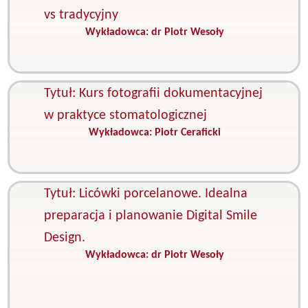
vs tradycyjny
Wykładowca:
dr Piotr Wesoły
K
P
s
Tytuł: Kurs fotografii dokumentacyjnej
w praktyce stomatologicznej
Wykładowca:
Piotr Ceraficki
K
F
s
Tytuł: Licówki porcelanowe. Idealna
preparacja i planowanie Digital Smile
Design.
Wykładowca:
dr Piotr Wesoły
K
P
s
S