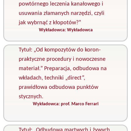
powtórnego leczenia kanałowego i
usuwania złamanych narzędzi, czyli
jak wybrnąć z kłopotów?”
Wykładowca:
Wykładowca
K
E
Tytuł: „Od kompozytów do koron-
praktyczne procedury i nowoczesne
materiał.” Preparacja, odbudowa na
wkładach, techniki „direct”,
prawidłowa odbudowa punktów
stycznych.
Wykładowca:
prof. Marco Ferrari
K
S
z
Tytuł: „Odbudowa martwych i żywych