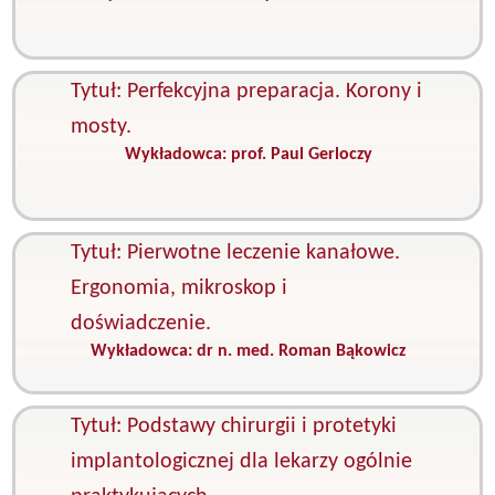
O
O
Tytuł: Perfekcyjna preparacja. Korony i
mosty.
Wykładowca:
prof. Paul Gerloczy
K
P
s
Tytuł: Pierwotne leczenie kanałowe.
Ergonomia, mikroskop i
doświadczenie.
Wykładowca:
dr n. med. Roman Bąkowicz
K
E
Tytuł: Podstawy chirurgii i protetyki
implantologicznej dla lekarzy ogólnie