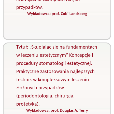
przypadków.
Wykładowca:
prof. Cobi Landsberg
K
C
s
i
p
Tytuł: „Skupiając się na fundamentach
w leczeniu estetycznym” Koncepcje i
procedury stomatologii estetycznej.
Praktyczne zastosowania najlepszych
technik w kompleksowym leczeniu
złożonych przypadków
(periodontologia, chirurgia,
protetyka).
Wykładowca:
prof. Douglas A. Terry
K