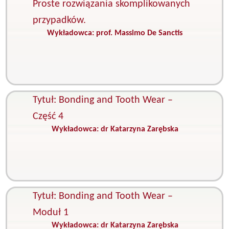
Proste rozwiązania skomplikowanych
przypadków.
Wykładowca:
prof. Massimo De Sanctis
K
C
s
i
p
Tytuł: Bonding and Tooth Wear –
Część 4
Wykładowca:
dr Katarzyna Zarębska
K
S
e
S
z
Tytuł: Bonding and Tooth Wear –
Moduł 1
Wykładowca:
dr Katarzyna Zarębska
K