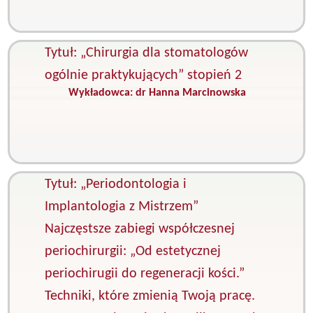
S
e
Tytuł: „Chirurgia dla stomatologów
ogólnie praktykujących” stopień 2
Wykładowca:
dr Hanna Marcinowska
K
C
s
i
p
Tytuł: „Periodontologia i
Implantologia z Mistrzem”
Najczęstsze zabiegi współczesnej
periochirurgii: „Od estetycznej
periochirugii do regeneracji kości.”
Techniki, które zmienią Twoją pracę.