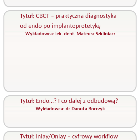
z
Tytuł: CBCT – praktyczna diagnostyka
od endo po implantoprotetykę
Wykładowca:
lek. dent. Mateusz Szkliniarz
K
C
s
i
p
D
s
E
I
Tytuł: Endo…? I co dalej z odbudową?
Wykładowca:
dr Danuta Borczyk
K
P
s
Tytuł: Inlay/Onlay – cyfrowy workflow