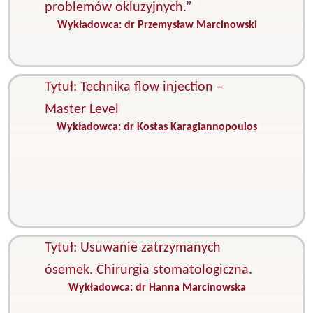
problemów okluzyjnych.”
Wykładowca:
dr Przemysław Marcinowski
K
F
O
Tytuł: Technika flow injection –
Master Level
Wykładowca:
dr Kostas Karagiannopoulos
K
P
s
S
e
S
z
Tytuł: Usuwanie zatrzymanych
ósemek. Chirurgia stomatologiczna.
Wykładowca:
dr Hanna Marcinowska
K
C