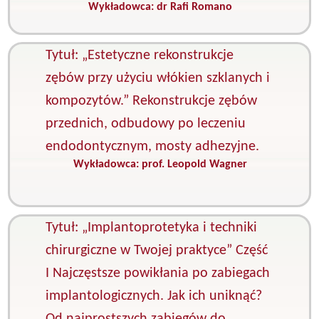
Wykładowca:
dr Rafi Romano
K
O
Tytuł: „Estetyczne rekonstrukcje
zębów przy użyciu włókien szklanych i
kompozytów.” Rekonstrukcje zębów
przednich, odbudowy po leczeniu
endodontycznym, mosty adhezyjne.
Wykładowca:
prof. Leopold Wagner
K
S
z
Tytuł: „Implantoprotetyka i techniki
chirurgiczne w Twojej praktyce” Część
I Najczęstsze powikłania po zabiegach
implantologicznych. Jak ich uniknąć?