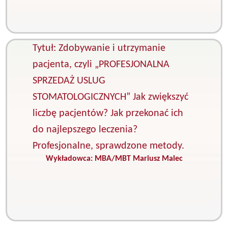
s
i
p
Tytuł: Zdobywanie i utrzymanie
pacjenta, czyli „PROFESJONALNA
SPRZEDAŻ USLUG
STOMATOLOGICZNYCH” Jak zwiększyć
liczbę pacjentów? Jak przekonać ich
do najlepszego leczenia?
Profesjonalne, sprawdzone metody.
Wykładowca:
MBA/MBT Mariusz Malec
K
M
i
s
Z
g