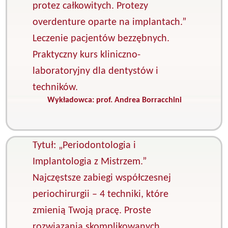
protez całkowitych. Protezy
overdenture oparte na implantach.”
Leczenie pacjentów bezzębnych.
Praktyczny kurs kliniczno-
laboratoryjny dla dentystów i
techników.
Wykładowca:
prof. Andrea Borracchini
K
P
s
Tytuł: „Periodontologia i
Implantologia z Mistrzem.”
Najczęstsze zabiegi współczesnej
periochirurgii – 4 techniki, które
zmienią Twoją pracę. Proste
rozwiązania skomplikowanych