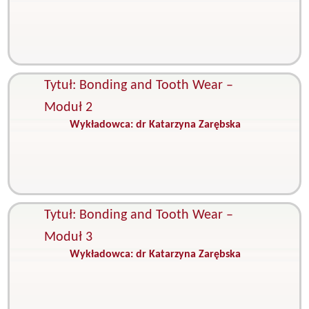
S
e
S
z
Tytuł: Bonding and Tooth Wear –
Moduł 2
Wykładowca:
dr Katarzyna Zarębska
K
S
e
S
z
Tytuł: Bonding and Tooth Wear –
Moduł 3
Wykładowca:
dr Katarzyna Zarębska
K
S
e
S