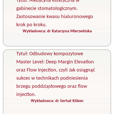
Tytuł: Medycyna estetyczna w
gabinecie stomatologicznym.
Zastosowanie kwasu hialuronowego
krok po kroku.
Wykładowca:
dr Katarzyna Mierzwińska
K
M
e
Tytuł: Odbudowy kompozytowe
Master Level: Deep Margin Elevation
oraz Flow Injection, czyli Jak osiągnąć
sukces w technikach podniesienia
brzegu poddziąsłowego oraz flow
injection.
Wykładowca:
dr Serhat Köken
K
P
s