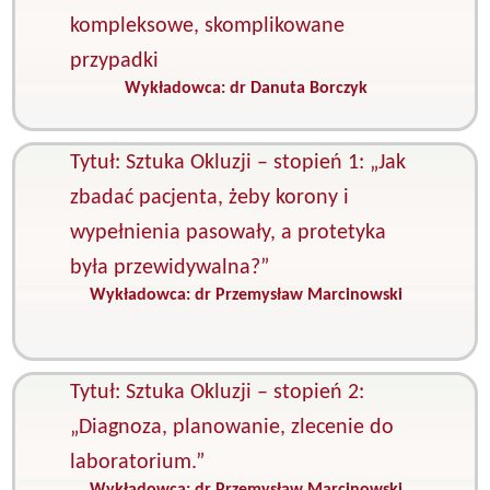
kompleksowe, skomplikowane
przypadki
Wykładowca:
dr Danuta Borczyk
K
I
Tytuł: Sztuka Okluzji – stopień 1: „Jak
zbadać pacjenta, żeby korony i
wypełnienia pasowały, a protetyka
była przewidywalna?”
Wykładowca:
dr Przemysław Marcinowski
K
O
O
Tytuł: Sztuka Okluzji – stopień 2:
„Diagnoza, planowanie, zlecenie do
laboratorium.”